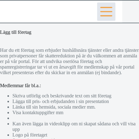
Hoppa
till
RUT & ROT-företag i Sverige
innehåll
Listar de bästa tjänsterna för hela Sverige
Lägg till företag
Har du ett företag som erbjuder hushållsnära tjänster eller andra tjänster
som privatpersoner får skattereduktion på är du välkommen att anmäla
er på vår portal. För att undvika oseriösa företag och
spamregistreringar tar vi ut en årsavgift för medlemskap på vår portal
vilket presenteras efter du skickar in en anmälan (ej bindande).
Medlemmar får bl.a.:
Skriva utförlig och beskrivande text om sitt företag
Lägga till pris- och erbjudanden i sin presentation
Länka till sin hemsida, sociala medier mm.
Visa kontaktuppgifter mm
Kan även lägga in videoklipp om ni skapat sådana och vill visa
upp
Logo på företaget