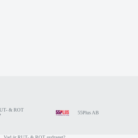
RUT- & ROT
55Plus AB
?
Vad är RUT- & ROT avdraget?