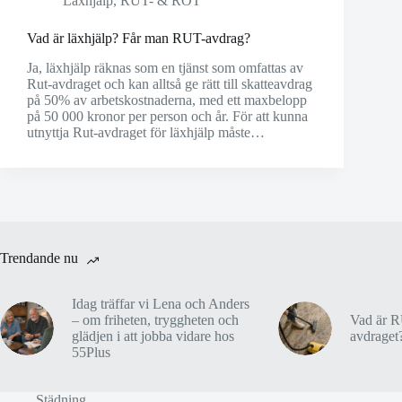
Läxhjälp
,
RUT- & ROT
Vad är läxhjälp? Får man RUT-avdrag?
Ja, läxhjälp räknas som en tjänst som omfattas av
Rut-avdraget och kan alltså ge rätt till skatteavdrag
på 50% av arbetskostnaderna, med ett maxbelopp
på 50 000 kronor per person och år. För att kunna
utnyttja Rut-avdraget för läxhjälp måste…
Trendande nu
Idag träffar vi Lena och Anders
– om friheten, tryggheten och
Vad är 
glädjen i att jobba vidare hos
avdraget
55Plus
Städning